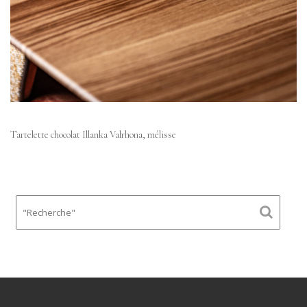
Tartelette chocolat Illanka Valrhona, mélisse