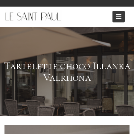
Skip
to
content
Tartelette choco Illanka
Valrhona